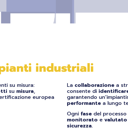
anti industriali
nti su misura:
La
collaborazione
a str
tti
su
misura
,
consente di
identificar
certificazione europea
garantendo un’impianti
performante
a lungo te
Ogni
fase
del processo 
monitorato
e
valutato
sicurezza
.