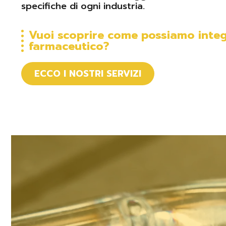
specifiche di ogni industria.
Vuoi scoprire come possiamo integ
farmaceutico?
ECCO I NOSTRI SERVIZI