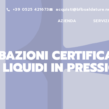
+39 0525 421673
acquisti@bfbsaldature.n
AZIENDA
SERVIZ
BAZIONI CERTIFIC
 LIQUIDI IN PRESS