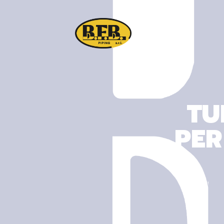
TU
PER