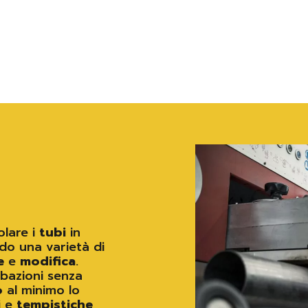
olare i
tubi
in
do una varietà di
e
e
modifica
.
ubazioni senza
o
al minimo lo
i
e
tempistiche