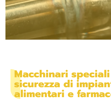
Macchinari speciali
sicurezza di impian
alimentari e farmac