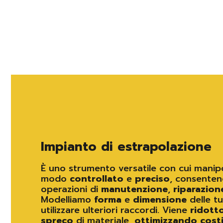
Impianto di estrapolazione
È uno strumento versatile con cui manip
modo
controllato
e
preciso
, consenten
operazioni di
manutenzione
,
riparazion
Modelliamo
forma
e
dimensione
delle t
utilizzare ulteriori raccordi. Viene
ridott
spreco
di materiale,
ottimizzando
cost