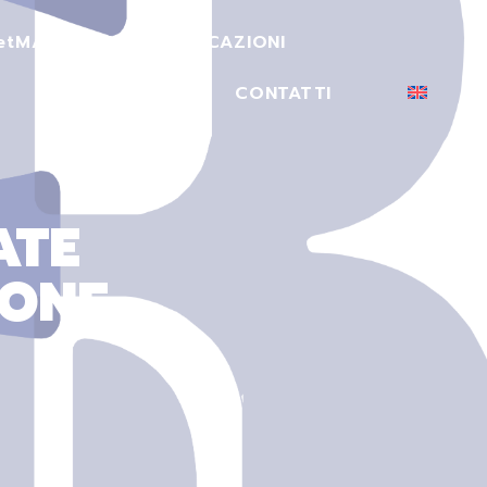
et
MACCHINARI
CERTIFICAZIONI
I
SETTORI
CONTATTI
ATE
IONE