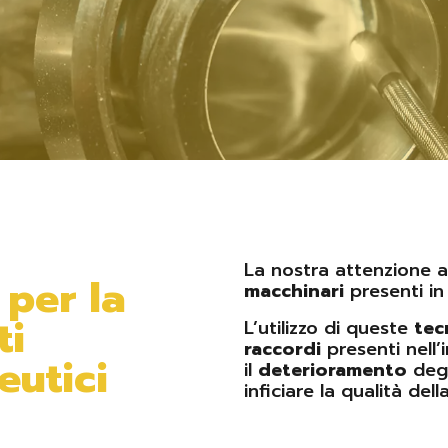
La nostra attenzione a
 per la
macchinari
presenti in
ti
L’utilizzo di queste
tec
raccordi
presenti nell’
eutici
il
deterioramento
deg
inficiare la qualità del