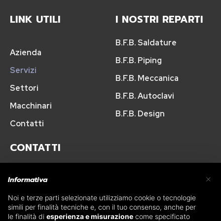
LINK UTILI
I NOSTRI REPARTI
B.F.B. Saldature
Azienda
B.F.B. Piping
Servizi
B.F.B. Meccanica
Settori
B.F.B. Autoclavi
Macchinari
B.F.B. Design
Contatti
CONTATTI
Strada Ghiaie, 12F 43014 Medesano - Parma
×
Informativa
+39 0525 421673
Noi e terze parti selezionate utilizziamo cookie o tecnologie
simili per finalità tecniche e, con il tuo consenso, anche per
le finalità di
esperienza e misurazione
come specificato
acquisti@bfbsaldature.net