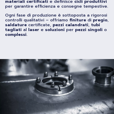
materiali
certificati
e definisce
cicli
produttivi
per garantire efficienza e consegne tempestive.
Ogni fase di produzione è sottoposta a rigorosi
controlli qualitativi – offriamo
finiture
di
pregio
,
saldature
certificate,
pezzi
calandrati
,
tubi
tagliati
al
laser
e
soluzioni
per
pezzi
singoli
o
complessi
.