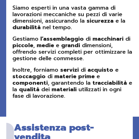
Siamo esperti in una vasta gamma di
lavorazioni meccaniche su pezzi di varie
dimensioni, assicurando la
sicurezza
e la
durabilità
nel tempo.
Gestiamo
l’assemblaggio
di
macchinari
di
piccole
,
medie
e
grandi
dimensioni,
offrendo servizi completi per ottimizzare la
gestione delle commesse.
Inoltre, forniamo
servizi
di
acquisto
e
stoccaggio
di
materie
prime
e
componenti
, garantendo la
tracciabilità
e
la
qualità
dei
materiali
utilizzati in ogni
fase di lavorazione.
Assistenza post-
vendita